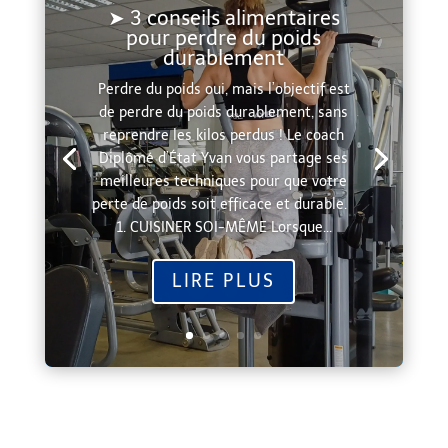
➤ 3 conseils alimentaires
pour perdre du poids
durablement
Perdre du poids oui, mais l’objectif est
de perdre du poids durablement, sans
reprendre les kilos perdus ! Le coach
Diplômé d’État Yvan vous partage ses
meilleures techniques pour que votre
perte de poids soit efficace et durable.
1. CUISINER SOI-MÊME Lorsque...
LIRE PLUS