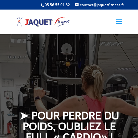
05 56 55 01 82
contact@jaquetfitness.fr
➤ POUR PERDRE DU
POIDS, OUBLIEZ LE
FULL « CARDIO» !