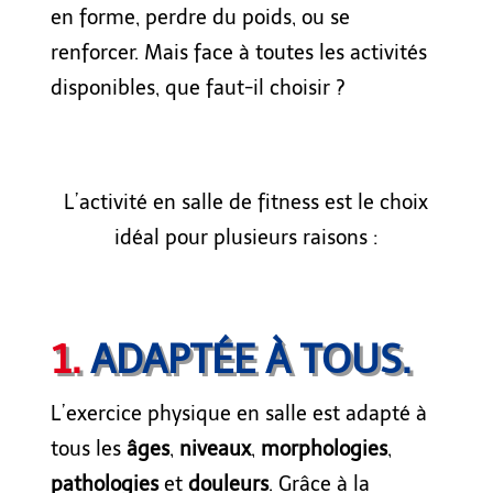
en forme, perdre du poids, ou se
renforcer. Mais face à toutes les activités
disponibles, que faut-il choisir ?
L’activité en salle de fitness est le choix
idéal pour plusieurs raisons :
1.
ADAPTÉE À TOUS.
L’
exercice
physique
en salle est adapt
é
à
tou
s
les
âges
,
niveaux
,
morphologies
,
pathologies
et
douleur
s
. G
râce à la