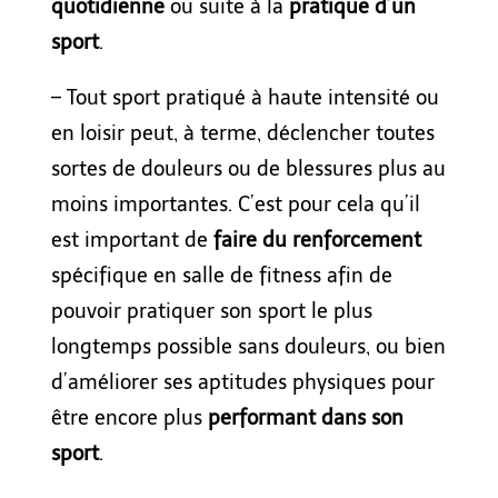
quotidienne
ou
suite
à
la
pratique d’un
sport
.
– T
out sport pratiqu
é
à
haute intensité
ou
en loisir
p
eut,
à terme, déclencher toute
s
sortes de
douleurs ou de
blessures plus au
moins importantes. C’est pour cela qu’il
est important de
faire du renforcement
spécifique en salle de fitness afin de
pouvoir pratiquer son sport le plus
longtemps possible
sans douleurs
, ou bien
d’
améliorer
s
es aptitudes
physique
s
pour
être
encore plus
performant dans son
sport
.