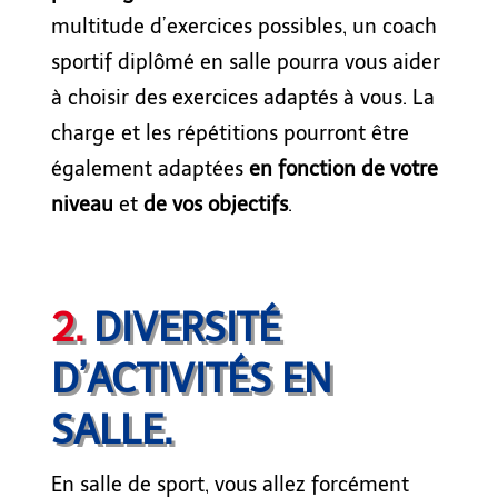
multitude d’exercices possible
s
,
un coach
sportif
diplômé
en salle pourra vous
aider
à
choisir des exercices adapté
s
à vous
.
La
charge
et les répétitions
pourr
ont
être
également adapté
e
s
en fonction de votre
niveau
et
de vos objectifs
.
2.
DIVERSITÉ
D’ACTIVITÉS EN
SALLE.
En salle de sport, vous allez forcément