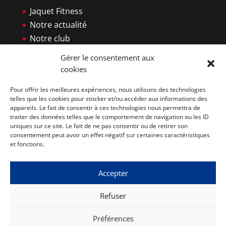
Jaquet Fitness
Notre actualité
Notre club
Famille JAQUET
Gérer le consentement aux
Notre Méthode
cookies
Nos cours collectifs
Pour offrir les meilleures expériences, nous utilisons des technologies
Nos tarifs
telles que les cookies pour stocker et/ou accéder aux informations des
Nous contacter
appareils. Le fait de consentir à ces technologies nous permettra de
traiter des données telles que le comportement de navigation ou les ID
Salle de sport eysines
uniques sur ce site. Le fait de ne pas consentir ou de retirer son
Salle de sport le haillan
consentement peut avoir un effet négatif sur certaines caractéristiques
et fonctions.
Accepter
Refuser
@ Copyright Jaquet Fitness |
Mentions légales
Préférences