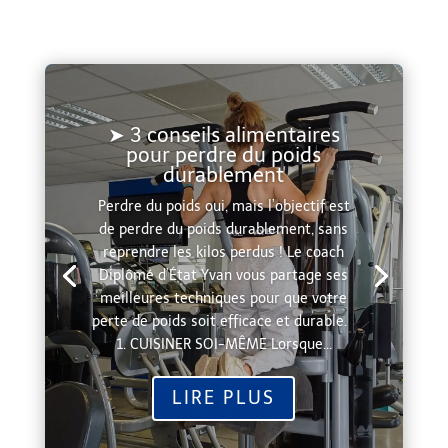
➤ 3 conseils alimentaires
pour perdre du poids
durablement
Perdre du poids oui, mais l’objectif est
de perdre du poids durablement, sans
reprendre les kilos perdus ! Le coach
Diplômé d’État Yvan vous partage ses
meilleures techniques pour que votre
perte de poids soit efficace et durable.
1. CUISINER SOI-MÊME Lorsque...
LIRE PLUS